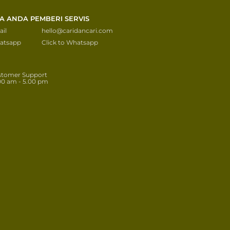
KA ANDA PEMBERI SERVIS
il
hello@caridancari.com
atsapp
Click to Whatsapp
stomer Support
00 am - 5.00 pm