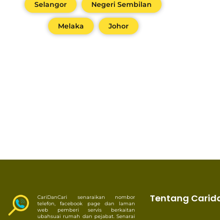
Selangor
Negeri Sembilan
Melaka
Johor
Tentang Carid
CariDanCari senaraikan nombor
telefon, facebook page dan laman
web pemberi servis berkaitan
ubahsuai rumah dan pejabat. Senarai