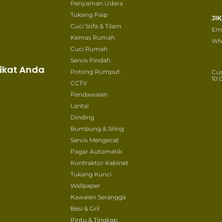
Penyaman Udara
Tukang Paip
JI
Cuci Sofa & Tilam
Ema
Kemas Rumah
Wh
Cuci Rumah
Servis Pindah
ikat Anda
Potong Rumput
Cu
10.
CCTV
Pendawaian
Lantai
Dinding
Bumbung & Siling
Servis Mengecat
Pagar Automatik
Kontraktor Kabinet
Tukang Kunci
Wallpaper
Kawalan Serangga
Besi & Gril
Pintu & Tingkap