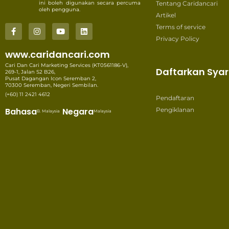
ini boleh digunakan secara percuma
Tentang Caridancari
oleh pengguna.
Artikel
Terms of service
Privacy Policy
www.caridancari.com
Cari Dan Cari Marketing Services (KT0561186-V),
Daftarkan Syar
269-1, Jalan S2 B26,
Pusat Dagangan Icon Seremban 2,
70300 Seremban, Negeri Sembilan.
(+60) 11 2421 4612
Pendaftaran
Bahasa
Negara
Pengiklanan
B. Malaysia
Malaysia