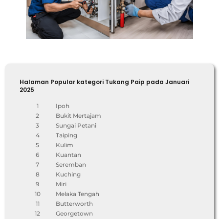
Halaman Popular kategori Tukang Paip pada Januari
2025
1
Ipoh
2
Bukit Mertajam
3
Sungai Petani
4
Taiping
5
Kulim
6
Kuantan
7
Seremban
8
Kuching
9
Miri
10
Melaka Tengah
11
Butterworth
12
Georgetown