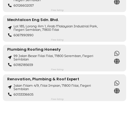
Negeri Sembilan
60126602057
Free listing
Mechtalcon Eng Sdn. Bhd.
Lot 185, Lorong Am 1, Arab Malaysian Industrial Park,
Negeri Sembilan, 71800 Nilai
6067990990
Free listing
Plumbing Roofing Honesty
99 Jalan Besar Nilai Nilai, 71800 Seremban, Negeri
Sembilan
60182185659
Free listing
Renovation, Plumbing & Roof Expert
Jalan Nilam 4/9, Nilai Impian, 71800 Nilai, Negeri
Sembilan
60133336605
Free listing