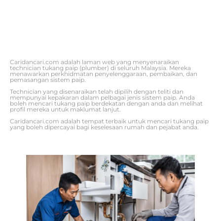
Caridancari.com adalah laman web yang menyenaraikan
technician tukang paip (plumber) di seluruh Malaysia. Mereka
menawarkan perkhidmatan penyelenggaraan, pembaikan, dan
pemasangan sistem paip.
Technician yang disenaraikan telah dipilih dengan teliti dan
mempunyai kepakaran dalam pelbagai jenis sistem paip. Anda
boleh mencari tukang paip berdekatan dengan anda dan melihat
profil mereka untuk maklumat lanjut.
Caridancari.com adalah tempat terbaik untuk mencari tukang paip
yang boleh dipercayai bagi keselesaan rumah dan pejabat anda.