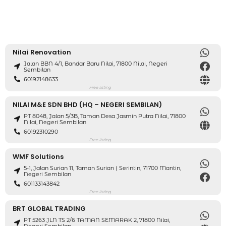
Nilai Renovation
Jalan BBN 4/1, Bandar Baru Nilai, 71800 Nilai, Negeri
Sembilan
60192148633
Free listing
NILAI M&E SDN BHD (HQ – NEGERI SEMBILAN)
PT 8048, Jalan 5/3B, Taman Desa Jasmin Putra Nilai, 71800
Nilai, Negeri Sembilan
60192310290
Free listing
WMF Solutions
5-1, Jalan Surian 11, Taman Surian ( Serintin, 71700 Mantin,
Negeri Sembilan
601133143842
Free listing
BRT GLOBAL TRADING
PT 5263 JLN TS 2/6 TAMAN SEMARAK 2, 71800 Nilai,