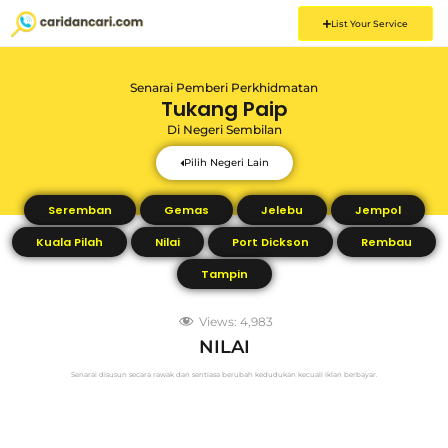
List Your Service
Senarai Pemberi Perkhidmatan
Tukang Paip
Di
Negeri Sembilan
Pilih Negeri Lain
Seremban
Gemas
Jelebu
Jempol
Kuala Pilah
Nilai
Port Dickson
Rembau
Tampin
Views:
4,983
NILAI
Senarai disusun secara rawak dan sentiasa berubah kedudukan kecuali iklan berbayar.