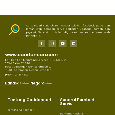
CariDanCari senaraikan nombor telefon, facebook page dan
laman web pemberi servis berkaitan ubahsuai rumah dan
pejabat. Senarai ini boleh digunakan secara percuma oleh
pengguna.
www.caridancari.com
Cari Dan Cari Marketing Services (KT0561186-V),
269-1, Jalan S2 B26,
Pusat Dagangan Icon Seremban 2,
70300 Seremban, Negeri Sembilan.
(+60) 11 2421 4612
Bahasa
Negara
B. Malaysia
Malaysia
Tentang Caridancari
Senarai Pemberi
Servis
Tentang Caridancari
Penyaman Udara