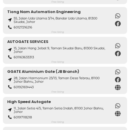
Free listing
Tiong Nam Automation Engineering
55, Jalan Uda Utama 3/14, Bandar Uda Utama, 81300
Skudai, Johor
60127216216
Free listing
AUTOGATE SERVICES
15, Jalan Hang Jebat 9, Taman Skudai Baru, 81300 Skudai,
Johor
601163633313
Free listing
GGATE Aluminium Gate (JB Branch)
28, Jalan Harmonium 23/13, Taman Desa Tebrau, 81100
Johor Bahru, Johor
60192169443
Free listing
High Speed ​​Autogate
11, Jalan Setia 4/5, Taman Setia Indah, 81100 Johor Bahru,
Johor
60197118218
Free listing