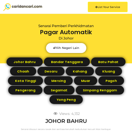
List Your Service
Senarai Pemberi Perkhidmatan
Pagar Automatik
Di
Johor
Pilih Negeri Lain
Johor Bahru
Bandar Tenggara
Batu Pahat
Chaah
Desaru
Kahang
Kluang
Kota Tinggi
Mersing
Muar
Pagoh
Pengerang
Segamat
Simpang Renggam
Yong Peng
Views:
4,132
JOHOR BAHRU
Senarai disusun secara rawak dan sentiasa berubah kedudukan kecuali iklan berbayar.