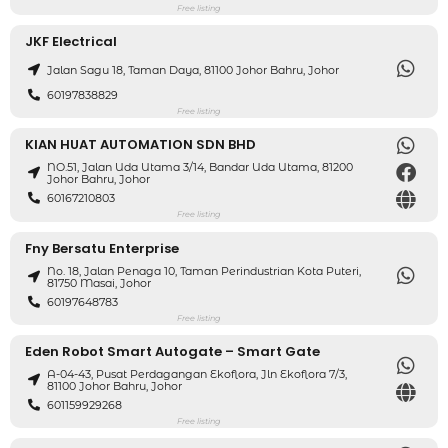
Free listing
JKF Electrical
Jalan Sagu 18, Taman Daya, 81100 Johor Bahru, Johor
60197838829
Free listing
KIAN HUAT AUTOMATION SDN BHD
NO.51, Jalan Uda Utama 3/14, Bandar Uda Utama, 81200
Johor Bahru, Johor
60167210803
Free listing
Fny Bersatu Enterprise
No. 18, Jalan Penaga 10, Taman Perindustrian Kota Puteri,
81750 Masai, Johor
60197648783
Free listing
Eden Robot Smart Autogate – Smart Gate
A-04-43, Pusat Perdagangan Ekoflora, Jln Ekoflora 7/3,
81100 Johor Bahru, Johor
601159929268
Free listing