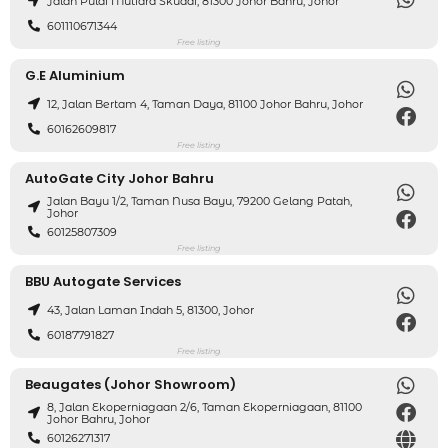
Jalan Pulai Mutiara Skudai, 81300 Johor Bahru, Johor
601110671344
Free listing
G.E Aluminium
12, Jalan Bertam 4, Taman Daya, 81100 Johor Bahru, Johor
60162609817
Free listing
AutoGate City Johor Bahru
Jalan Bayu 1/2, Taman Nusa Bayu, 79200 Gelang Patah,
Johor
60125807309
Free listing
BBU Autogate Services
43, Jalan Laman Indah 5, 81300, Johor
60187791827
Free listing
Beaugates (Johor Showroom)
8, Jalan Ekoperniagaan 2/6, Taman Ekoperniagaan, 81100
Johor Bahru, Johor
60126271317