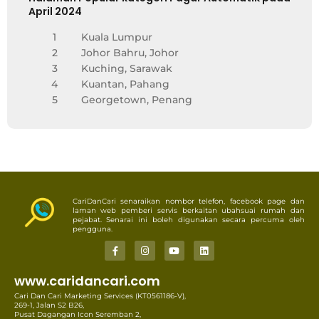
April 2024
1
Kuala Lumpur
2
Johor Bahru, Johor
3
Kuching, Sarawak
4
Kuantan, Pahang
5
Georgetown, Penang
CariDanCari senaraikan nombor telefon, facebook page dan
laman web pemberi servis berkaitan ubahsuai rumah dan
pejabat. Senarai ini boleh digunakan secara percuma oleh
pengguna.
www.caridancari.com
Cari Dan Cari Marketing Services (KT0561186-V),
269-1, Jalan S2 B26,
Pusat Dagangan Icon Seremban 2,