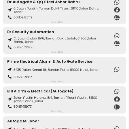
Dr Autogate & QQ Steel Johor Bahru
6, Jalan Panti 4, Taman Bukit Tiram, 81110 Johor Bahru,
Johor
601139125119
Free listing
Es Security Automation
31, Jalan Indah 16/6, Taman Bukit Indah, 81200 Johor
Bahru, Johor
60167139986
Free listing
Prime Electrical Alarm & Auto Gate Service
5435, Jalan Kenari 18, Bandar Putra, 81000 Kulai, Johor
60127113887
Free listing
Bill Alarm & Electrical (Autogate)
Jalan Austin Heights 8/4, Taman Mount Austin, 81100
Johor Bahru, Johor
601111459721
Free listing
Autogate Johor