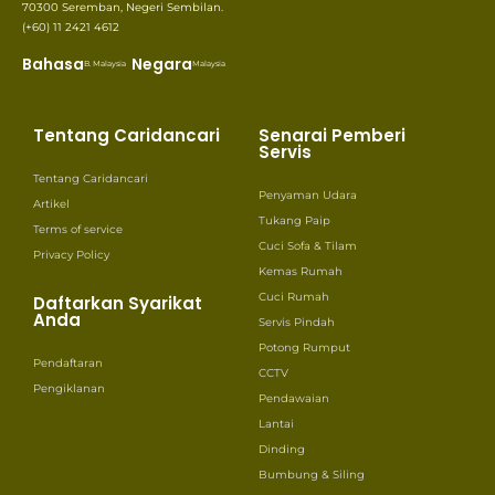
70300 Seremban, Negeri Sembilan.
(+60) 11 2421 4612
Bahasa
Negara
B. Malaysia
Malaysia
Tentang Caridancari
Senarai Pemberi
Servis
Tentang Caridancari
Penyaman Udara
Artikel
Tukang Paip
Terms of service
Cuci Sofa & Tilam
Privacy Policy
Kemas Rumah
Cuci Rumah
Daftarkan Syarikat
Anda
Servis Pindah
Potong Rumput
Pendaftaran
CCTV
Pengiklanan
Pendawaian
Lantai
Dinding
Bumbung & Siling