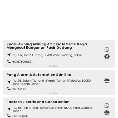
Kedai Awning,awning ACP, Gate Serta Kerja
Mengecat Bangunan Pasir Gudang
12, 1374, Jalan Utama, 81700 Pasir Gudang, Johor
60187609832
Free listing
Pang Alarm & Automation Sdn Bhd
No. 93, Jalan Menanti Merah, Taman Melodies, 80250
Johor Bahru, Johor
6073346911
Free listing
Faatech Electric And Construction
NO 11A, Jln Kijang, Taman Scientex, 81700 Pasir Gudang,
Johor
60177006171