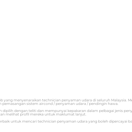
eb yang menyenaraikan technician penyaman udara di seluruh Malaysia.
n pemasangan sistem aircond / penyaman udara / pendingin hawa.
ah dipilih dengan teliti dan mempunyai kepakaran dalam pelbagai jenis p
an melihat profil mereka untuk maklumat lanjut.
erbaik untuk mencari technician penyaman udara yang boleh dipercayai b