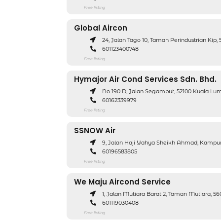
Free listing
Global Aircon
24, Jalan Tago 10, Taman Perindustrian Ki
601123400748
Free listing
Hymajor Air Cond Services Sdn. Bhd.
No 190 D, Jalan Segambut, 52100 Kuala Lu
60162339979
Free listing
SSNOW Air
9, Jalan Haji Yahya Sheikh Ahmad, Kampu
60196583805
Free listing
We Maju Aircond Service
1, Jalan Mutiara Barat 2, Taman Mutiara, 
601119030408
Free listing