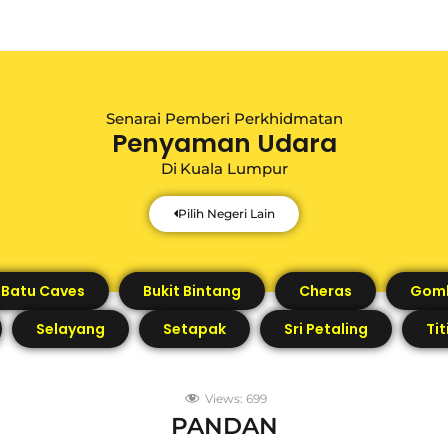
Senarai Pemberi Perkhidmatan
Penyaman Udara
Di
Kuala Lumpur
Pilih Negeri Lain
Batu Caves
Bukit Bintang
Cheras
Gom
Selayang
Setapak
Sri Petaling
Ti
Views:
699
PANDAN