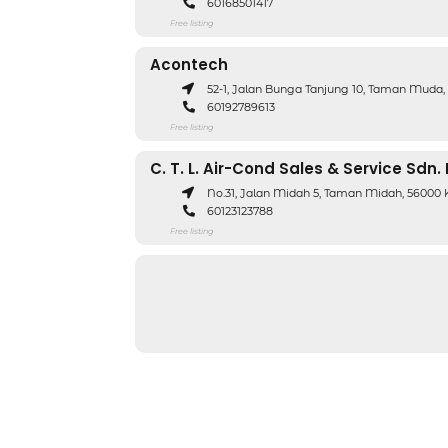
60168501417
Free listing
Acontech
52-1, Jalan Bunga Tanjung 10, Taman Muda,
60192789613
Free listing
C. T. L. Air-Cond Sales & Service Sdn.
No.31, Jalan Midah 5, Taman Midah, 56000
60123123788
Free listing