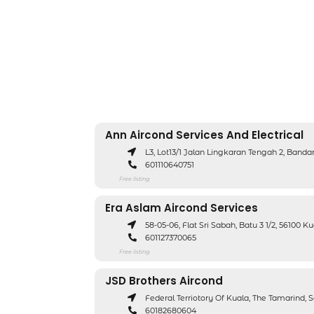
Ann Aircond Services And Electrical
L3, Lot13/1 Jalan Lingkaran Tengah 2, Banda
601110640751
Free listing
Era Aslam Aircond Services
58-05-06, Flat Sri Sabah, Batu 3 1/2, 56100 
601127370065
Free listing
JSD Brothers Aircond
Federal Terriotory Of Kuala, The Tamarind, 
60182680604