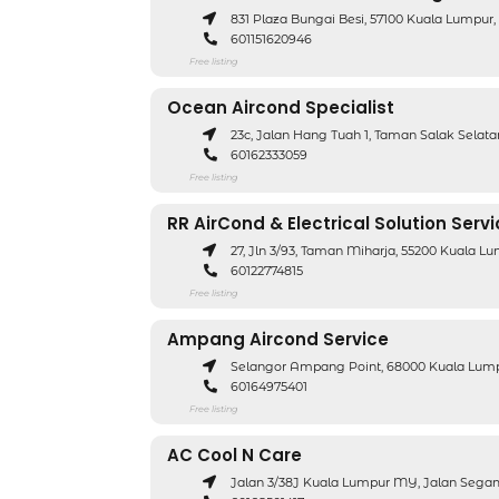
831 Plaza Bungai Besi, 57100 Kuala Lumpu
601151620946
Free listing
Ocean Aircond Specialist
23c, Jalan Hang Tuah 1, Taman Salak Selat
60162333059
Free listing
RR AirCond & Electrical Solution Serv
27, Jln 3/93, Taman Miharja, 55200 Kuala L
60122774815
Free listing
Ampang Aircond Service
Selangor Ampang Point, 68000 Kuala Lump
60164975401
Free listing
AC Cool N Care
Jalan 3/38J Kuala Lumpur MY, Jalan Sega