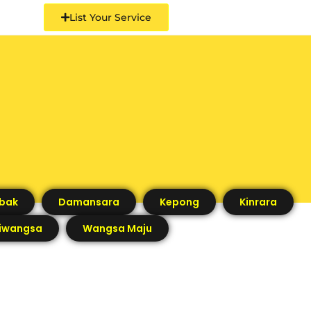
List Your Service
bak
Damansara
Kepong
Kinrara
tiwangsa
Wangsa Maju