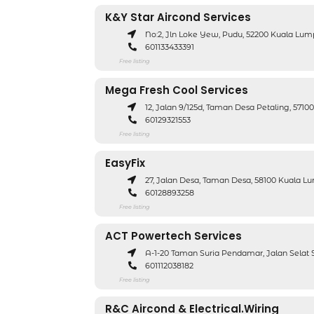
K&Y Star Aircond Services
No:2, Jln Loke Yew, Pudu, 52200 Kuala Lu
601133433391
Free listing
Mega Fresh Cool Services
12, Jalan 9/125d, Taman Desa Petaling, 57
60129321553
Free listing
EasyFix
27, Jalan Desa, Taman Desa, 58100 Kuala 
60128893258
Free listing
ACT Powertech Services
A-1-20 Taman Suria Pendamar, Jalan Selat 
601112038182
Free listing
R&C Aircond & Electrical.Wiring