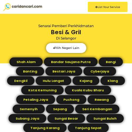
List Your Service
Senarai Pemberi Perkhidmatan
Besi & Gril
Di
Selangor
Pilih Negeri Lain
Shah Alam
Bandar Saujana Putra
Bangi
Banting
Bestari Jaya
Cyberjaya
Dengkil
Hulu Langat
Kajang
Klang
Kota Kemuning
Kuala Kubu Bharu
Petaling Jaya
Puchong
Rawang
Semenyih
Sepang
Seri Kembangan
Subang Jaya
Sungai Besar
Sungai Buloh
Tanjung Karang
Tanjung Sepat