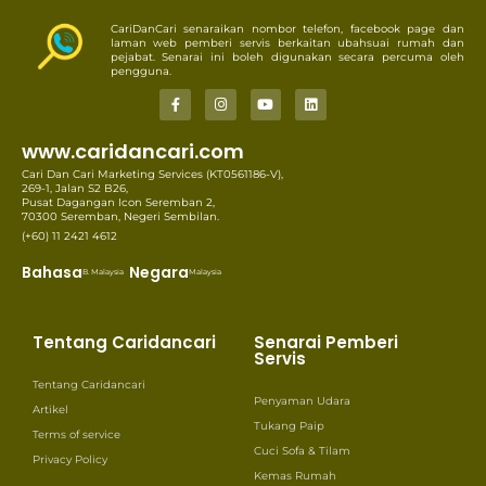
CariDanCari senaraikan nombor telefon, facebook page dan
laman web pemberi servis berkaitan ubahsuai rumah dan
pejabat. Senarai ini boleh digunakan secara percuma oleh
pengguna.
www.caridancari.com
Cari Dan Cari Marketing Services (KT0561186-V),
269-1, Jalan S2 B26,
Pusat Dagangan Icon Seremban 2,
70300 Seremban, Negeri Sembilan.
(+60) 11 2421 4612
Bahasa
Negara
B. Malaysia
Malaysia
Tentang Caridancari
Senarai Pemberi
Servis
Tentang Caridancari
Penyaman Udara
Artikel
Tukang Paip
Terms of service
Cuci Sofa & Tilam
Privacy Policy
Kemas Rumah