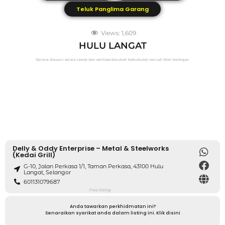
Teluk Panglima Garang
Views:
1,609
HULU LANGAT
Senarai disusun secara rawak dan sentiasa berubah kedudukan kecuali iklan berbayar.
Delly & Oddy Enterprise – Metal & Steelworks
(Kedai Grill)
G-10, Jalan Perkasa 1/1, Taman Perkasa, 43100 Hulu
Langat, Selangor
601131079687
Free listing
Anda tawarkan perkhidmatan ini?
Senaraikan syarikat anda dalam listing ini. Klik disini