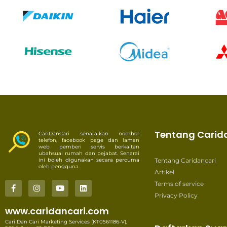
Tentang Carid
CariDanCari senaraikan nombor
telefon, facebook page dan laman
web pemberi servis berkaitan
ubahsuai rumah dan pejabat. Senarai
ini boleh digunakan secara percuma
Tentang Caridancari
oleh pengguna.
Artikel
Terms of service
Privacy Policy
www.caridancari.com
Cari Dan Cari Marketing Services (KT0561186-V),