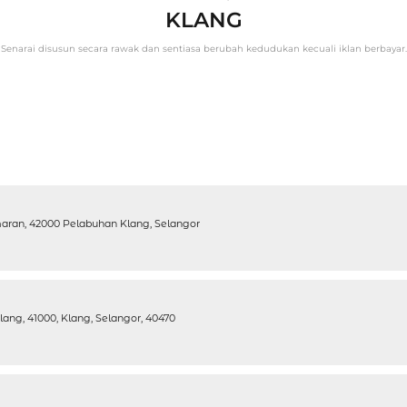
KLANG
Senarai disusun secara rawak dan sentiasa berubah kedudukan kecuali iklan berbayar.
ran, 42000 Pelabuhan Klang, Selangor
ang, 41000, Klang, Selangor, 40470