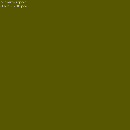
stomer Support
00 am - 5.00 pm