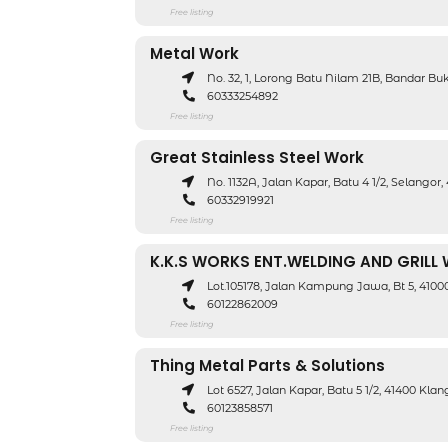
Free listing
Metal Work
No. 32, 1, Lorong Batu Nilam 21B, Bandar Buk
60333254892
Free listing
Great Stainless Steel Work
No. 1132A, Jalan Kapar, Batu 4 1/2, Selangor
60332919921
Free listing
K.K.S WORKS ENT.WELDING AND GRILL
Lot.105178, Jalan Kampung Jawa, Bt 5, 4100
60122862009
Free listing
Thing Metal Parts & Solutions
Lot 6527, Jalan Kapar, Batu 5 1/2, 41400 Klan
60123858571
Free listing