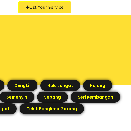
List Your Service
Dengkil
Hulu Langat
Kajang
Semenyih
Sepang
Seri Kembangan
epat
Teluk Panglima Garang