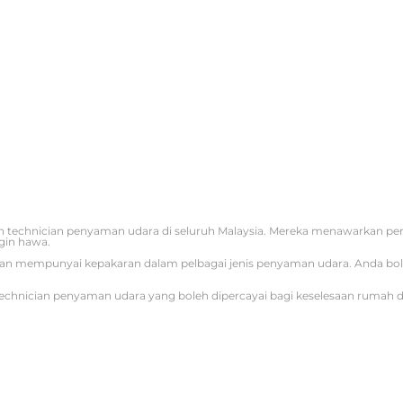
 technician penyaman udara di seluruh Malaysia. Mereka menawarkan p
gin hawa.
iti dan mempunyai kepakaran dalam pelbagai jenis penyaman udara. Anda b
echnician penyaman udara yang boleh dipercayai bagi keselesaan rumah d