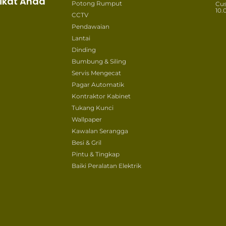
ikat Anda
Potong Rumput
Cu
10.
CCTV
Pendawaian
Lantai
Dinding
Bumbung & Siling
Servis Mengecat
Pagar Automatik
Kontraktor Kabinet
Tukang Kunci
Wallpaper
Kawalan Serangga
Besi & Gril
Pintu & Tingkap
Baiki Peralatan Elektrik