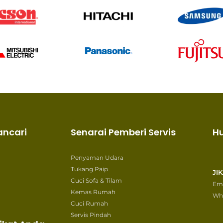
ancari
Senarai Pemberi Servis
H
Penyaman Udara
Tukang Paip
JI
Cuci Sofa & Tilam
Ema
Kemas Rumah
Wh
Cuci Rumah
Servis Pindah