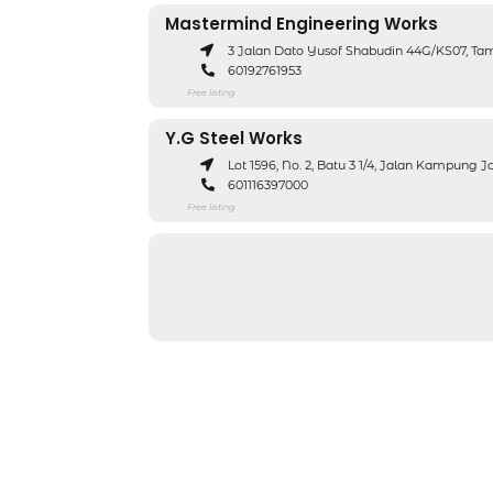
Mastermind Engineering Works
3 Jalan Dato Yusof Shabudin 44G/KS07, Tam
60192761953
Free listing
Y.G Steel Works
Lot 1596, No. 2, Batu 3 1/4, Jalan Kampung 
601116397000
Free listing