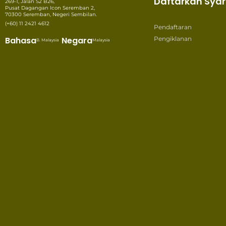
Daftarkan Syar
269-1, Jalan S2 B26,
Pusat Dagangan Icon Seremban 2,
70300 Seremban, Negeri Sembilan.
(+60) 11 2421 4612
Pendaftaran
Bahasa
Negara
Pengiklanan
B. Malaysia
Malaysia