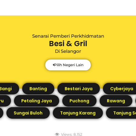
Senarai Pemberi Perkhidmatan
Besi & Gril
Di
Selangor
Pilih Negeri Lain
Bangi
Banting
Bestari Jaya
Cyberjaya
ru
Petaling Jaya
Puchong
Rawang
Sungai Buloh
Tanjung Karang
Tanjung S
Views:
8,152