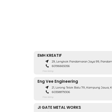
EMH KREATIF
29, Lengkok Pandamaran Jaya 99, Pandama
60196665056
Free listing
Eng Vee Engineering
21, Lorong Telok Batu 7A, Kampung Jawa, Kl
60358879306
Free listing
JI GATE METAL WORKS