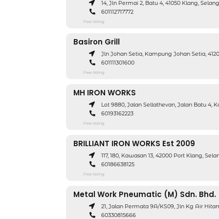
14, Jln Permai 2, Batu 4, 41050 Klang, Selan
601112717772
Free listing
Basiron Grill
Jln Johan Setia, Kampung Johan Setia, 412
601111301600
Free listing
MH IRON WORKS
Lot 9880, Jalan Sellathevan, Jalan Batu 4,
60193162223
Free listing
BRILLIANT IRON WORKS Est 2009
117, 180, Kawasan 13, 42000 Port Klang, Sela
60186638125
Free listing
Metal Work Pneumatic (M) Sdn. Bhd.
21, Jalan Permata 9A/KS09, Jln Kg Air Hita
60330815666