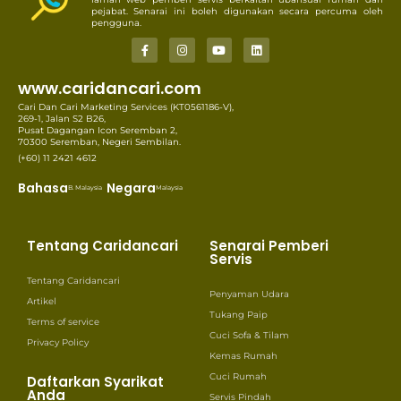
pejabat. Senarai ini boleh digunakan secara percuma oleh
pengguna.
www.caridancari.com
Cari Dan Cari Marketing Services (KT0561186-V),
269-1, Jalan S2 B26,
Pusat Dagangan Icon Seremban 2,
70300 Seremban, Negeri Sembilan.
(+60) 11 2421 4612
Bahasa
Negara
B. Malaysia
Malaysia
Tentang Caridancari
Senarai Pemberi
Servis
Tentang Caridancari
Penyaman Udara
Artikel
Tukang Paip
Terms of service
Cuci Sofa & Tilam
Privacy Policy
Kemas Rumah
Cuci Rumah
Daftarkan Syarikat
Anda
Servis Pindah