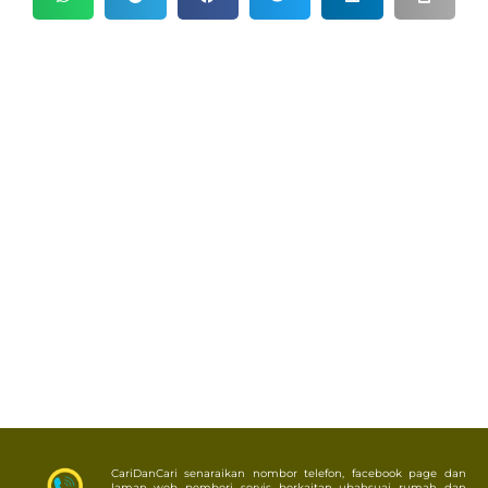
CariDanCari senaraikan nombor telefon, facebook page dan
laman web pemberi servis berkaitan ubahsuai rumah dan