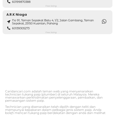
60199870388
Free listing
A.R.K Niaga
No 91, Taman Sepakat Batu 4, 1/2, Jalan Gambang, Taman
Sepakat, 25150 Kuantan, Pahang
60139305273
Free listing
Caridancari.com adalah laman web yang menyenaraikan
technician tukang paip (plumber) di seluruh Malaysia. Mereka
menawarkan perkhidmatan penyelenggaraan, pembaikan, dan
pemasangan sistem paip.
Technician yang disenaraikan telah dipilih dengan teliti dan
mempunyai kepakaran dalam pelbagai jenis sistem paip. Anda
boleh mencari tukang paip berdekatan dengan anda dan melihat