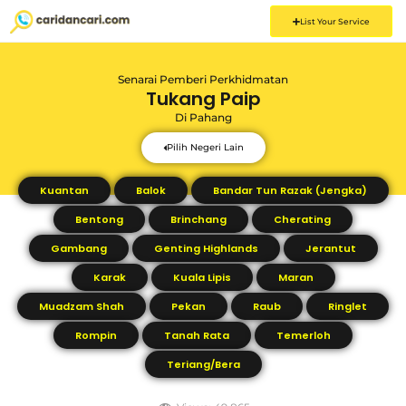
List Your Service
Senarai Pemberi Perkhidmatan
Tukang Paip
Di
Pahang
Pilih Negeri Lain
Kuantan
Balok
Bandar Tun Razak (Jengka)
Bentong
Brinchang
Cherating
Gambang
Genting Highlands
Jerantut
Karak
Kuala Lipis
Maran
Muadzam Shah
Pekan
Raub
Ringlet
Rompin
Tanah Rata
Temerloh
Teriang/Bera