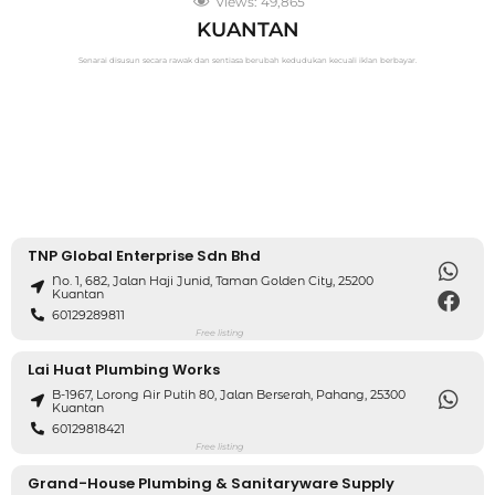
Views:
49,865
KUANTAN
Senarai disusun secara rawak dan sentiasa berubah kedudukan kecuali iklan berbayar.
TNP Global Enterprise Sdn Bhd
No. 1, 682, Jalan Haji Junid, Taman Golden City, 25200
Kuantan
60129289811
Free listing
Lai Huat Plumbing Works
B-1967, Lorong Air Putih 80, Jalan Berserah, Pahang, 25300
Kuantan
60129818421
Free listing
Grand-House Plumbing & Sanitaryware Supply