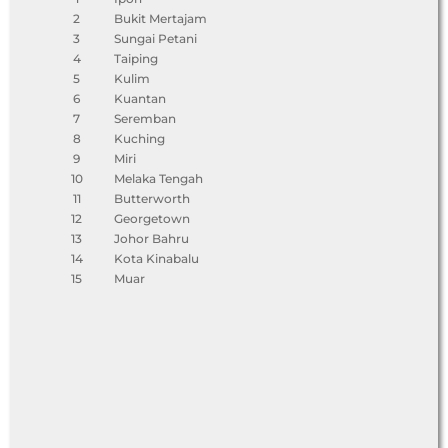
2
Bukit Mertajam
3
Sungai Petani
4
Taiping
5
Kulim
6
Kuantan
7
Seremban
8
Kuching
9
Miri
10
Melaka Tengah
11
Butterworth
12
Georgetown
13
Johor Bahru
14
Kota Kinabalu
15
Muar