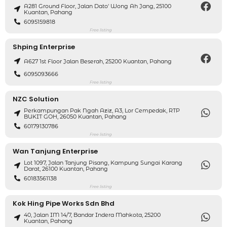
A281 Ground Floor, Jalan Dato' Wong Ah Jang, 25100
Kuantan, Pahang
6095159818
Free listing
Shping Enterprise
A627 1st Floor Jalan Beserah, 25200 Kuantan, Pahang
6095093666
Free listing
NZC Solution
Perkampungan Pak Ngah Aziz, A3, Lor Cempedak, RTP
BUKIT GOH, 26050 Kuantan, Pahang
60179130786
Free listing
Wan Tanjung Enterprise
Lot 1097, Jalan Tanjung Pisang, Kampung Sungai Karang
Darat, 26100 Kuantan, Pahang
60183561138
Free listing
Kok Hing Pipe Works Sdn Bhd
40, Jalan IM 14/7, Bandar Indera Mahkota, 25200
Kuantan, Pahang