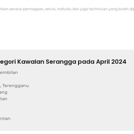
kan senarai perniagaan, servis, individu dan juga technician yang boleh d
egori Kawalan Serangga pada April 2024
Sembilan
, Terengganu
hang
ntan
antan