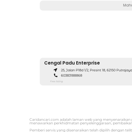
Mahu
Cengal Padu Enterprise
25, Jalan P18d 1/2, Presint 18, 62150 Putrajay
60383188868
Free listing
Caridancari.com adalah laman web yang menyenaraikan per
menawarkan perkhidmatan penyelenggaraan, pembaikan, 
Pemberi servis yang disenaraikan telah dipilih dengan 