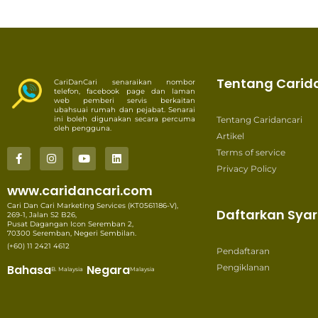
Tentang Carid
CariDanCari senaraikan nombor
telefon, facebook page dan laman
web pemberi servis berkaitan
ubahsuai rumah dan pejabat. Senarai
ini boleh digunakan secara percuma
Tentang Caridancari
oleh pengguna.
Artikel
Terms of service
Privacy Policy
www.caridancari.com
Cari Dan Cari Marketing Services (KT0561186-V),
Daftarkan Syar
269-1, Jalan S2 B26,
Pusat Dagangan Icon Seremban 2,
70300 Seremban, Negeri Sembilan.
(+60) 11 2421 4612
Pendaftaran
Bahasa
Negara
Pengiklanan
B. Malaysia
Malaysia