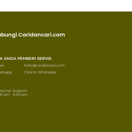
ubungi Caridancari.com
KA ANDA PEMBERI SERVIS
il
hello@caridancari.com
atsapp
Click to Whatsapp
stomer Support
00 am - 5.00 pm