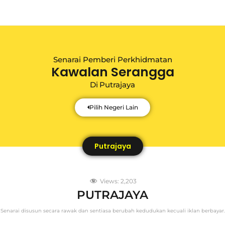
Senarai Pemberi Perkhidmatan
Kawalan Serangga
Di
Putrajaya
Pilih Negeri Lain
Putrajaya
Views:
2,203
PUTRAJAYA
Senarai disusun secara rawak dan sentiasa berubah kedudukan kecuali iklan berbayar.