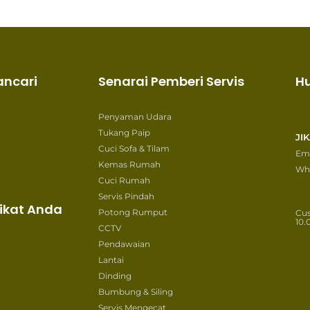
ancari
Senarai Pemberi Servis
H
Penyaman Udara
Tukang Paip
JI
Cuci Sofa & Tilam
Ema
Kemas Rumah
Wh
Cuci Rumah
Servis Pindah
ikat Anda
Potong Rumput
Cu
10.
CCTV
Pendawaian
Lantai
Dinding
Bumbung & Siling
Servis Mengecat