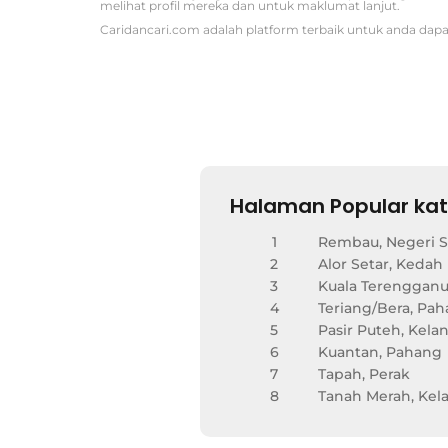
melihat profil mereka dan untuk maklumat lanjut.
Caridancari.com adalah platform terbaik untuk anda dapat
Halaman Popular kat
1
Rembau, Negeri 
2
Alor Setar, Kedah
3
Kuala Terengganu
4
Teriang/Bera, Pa
5
Pasir Puteh, Kela
6
Kuantan, Pahang
7
Tapah, Perak
8
Tanah Merah, Kel