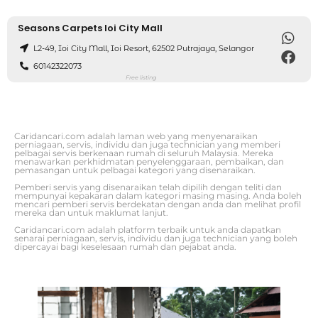
Seasons Carpets Ioi City Mall
L2-49, Ioi City Mall, Ioi Resort, 62502 Putrajaya, Selangor
60142322073
Free listing
Caridancari.com adalah laman web yang menyenaraikan
perniagaan, servis, individu dan juga technician yang memberi
pelbagai servis berkenaan rumah di seluruh Malaysia. Mereka
menawarkan perkhidmatan penyelenggaraan, pembaikan, dan
pemasangan untuk pelbagai kategori yang disenaraikan.
Pemberi servis yang disenaraikan telah dipilih dengan teliti dan
mempunyai kepakaran dalam kategori masing masing. Anda boleh
mencari pemberi servis berdekatan dengan anda dan melihat profil
mereka dan untuk maklumat lanjut.
Caridancari.com adalah platform terbaik untuk anda dapatkan
senarai perniagaan, servis, individu dan juga technician yang boleh
dipercayai bagi keselesaan rumah dan pejabat anda.