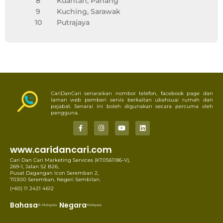
8
Kuantan, Pahang
9
Kuching, Sarawak
10
Putrajaya
CariDanCari senaraikan nombor telefon, facebook page dan
laman web pemberi servis berkaitan ubahsuai rumah dan
pejabat. Senarai ini boleh digunakan secara percuma oleh
pengguna.
www.caridancari.com
Cari Dan Cari Marketing Services (KT0561186-V),
269-1, Jalan S2 B26,
Pusat Dagangan Icon Seremban 2,
70300 Seremban, Negeri Sembilan.
(+60) 11 2421 4612
Bahasa
Negara
B. Malaysia
Malaysia