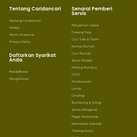
Tentang Caridancari
Senarai Pemberi
Servis
Tentang Caridancari
Penyaman Udara
Artikel
Tukang Paip
Terms of service
Cuci Sofa & Tilam
Privacy Policy
Kemas Rumah
Cuci Rumah
Daftarkan Syarikat
Anda
Servis Pindah
Potong Rumput
Pendaftaran
CCTV
Pengiklanan
Pendawaian
Lantai
Dinding
Bumbung & Siling
Servis Mengecat
Pagar Automatik
Kontraktor Kabinet
Tukang Kunci