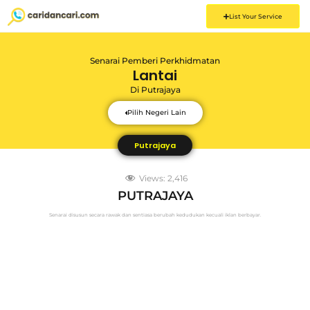
List Your Service
Senarai Pemberi Perkhidmatan
Lantai
Di
Putrajaya
Pilih Negeri Lain
Putrajaya
Views:
2,416
PUTRAJAYA
Senarai disusun secara rawak dan sentiasa berubah kedudukan kecuali iklan berbayar.