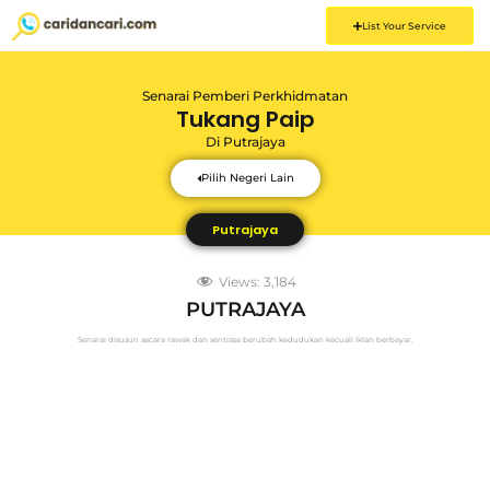
List Your Service
Senarai Pemberi Perkhidmatan
Tukang Paip
Di
Putrajaya
Pilih Negeri Lain
Putrajaya
Views:
3,184
PUTRAJAYA
Senarai disusun secara rawak dan sentiasa berubah kedudukan kecuali iklan berbayar.