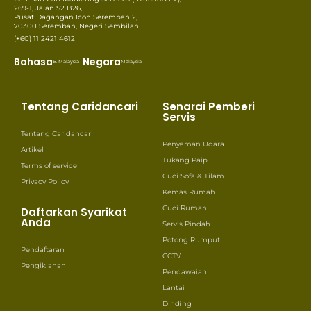
269-1, Jalan S2 B26,
Pusat Dagangan Icon Seremban 2,
70300 Seremban, Negeri Sembilan.
(+60) 11 2421 4612
Bahasa
Negara
B. Malaysia
Malaysia
Tentang Caridancari
Senarai Pemberi
Servis
Tentang Caridancari
Penyaman Udara
Artikel
Tukang Paip
Terms of service
Cuci Sofa & Tilam
Privacy Policy
Kemas Rumah
Cuci Rumah
Daftarkan Syarikat
Anda
Servis Pindah
Potong Rumput
Pendaftaran
CCTV
Pengiklanan
Pendawaian
Lantai
Dinding