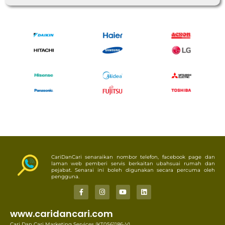
CariDanCari senaraikan nombor telefon, facebook page dan
laman web pemberi servis berkaitan ubahsuai rumah dan
pejabat. Senarai ini boleh digunakan secara percuma oleh
pengguna.
www.caridancari.com
Cari Dan Cari Marketing Services (KT0561186-V),