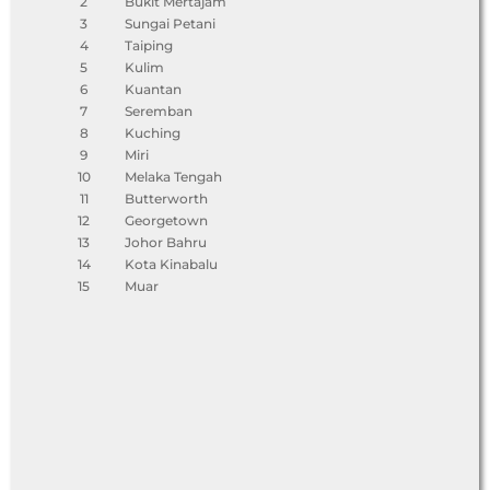
2
Bukit Mertajam
3
Sungai Petani
4
Taiping
5
Kulim
6
Kuantan
7
Seremban
8
Kuching
9
Miri
10
Melaka Tengah
11
Butterworth
12
Georgetown
13
Johor Bahru
14
Kota Kinabalu
15
Muar