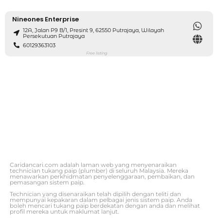
Nineones Enterprise
12A, Jalan P9 B/1, Presint 9, 62550 Putrajaya, Wilayah
Persekutuan Putrajaya
60129363103
Free listing
Caridancari.com adalah laman web yang menyenaraikan
technician tukang paip (plumber) di seluruh Malaysia. Mereka
menawarkan perkhidmatan penyelenggaraan, pembaikan, dan
pemasangan sistem paip.
Technician yang disenaraikan telah dipilih dengan teliti dan
mempunyai kepakaran dalam pelbagai jenis sistem paip. Anda
boleh mencari tukang paip berdekatan dengan anda dan melihat
profil mereka untuk maklumat lanjut.